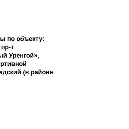
ы по объекту:
пр-т
вый Уренгой»,
ортивной
адский (в районе