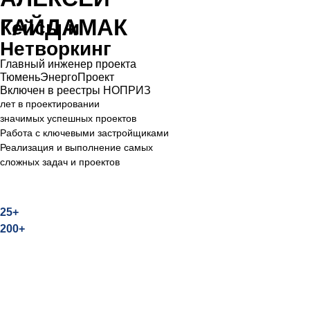
использовать доступные меры
господдержки и минимизировать
ГАЙДАМАК
риски при реализации проектов
Готовые решения, обмен опытом,
полезные контакты
Главный инженер проекта
ТюменьЭнергоПроект
Включен в реестры НОПРИЗ
8 (800) 201-74-72
лет в проектировании
Контактный телефон
значимых успешных проектов
25 сентября 2025 в 15:00
Работа с ключевыми застройщиками
Дата мероприятия
Тюмень,
Реализация и выполнение самых
ул. Чернышевского д.2Б, к.2/1
сложных задач и проектов
Офис ТюменьЭнергоПроект
Место проведения
25+
200+