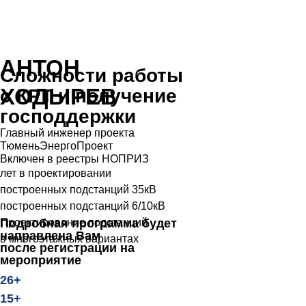
АНТОН
ХОДЫРЕВ
Главный инженер проекта
ТюменьЭнергоПроект
Включен в реестры НОПРИЗ
лет в проектировании
построенных подстанций 35кВ
построенных подстанций 6/10кВ
Проектирование подстанций
Подробная программа будет
направлена Вам
в многоэтажных вариантах
после регистрации на
мероприятие
26+
15+