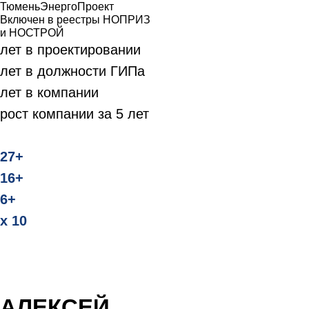
ТюменьЭнергоПроект
Включен в реестры НОПРИЗ
и НОСТРОЙ
лет в проектировании
лет в должности ГИПа
лет в компании
рост компании за 5 лет
27+
16+
Инженерные решения
6+
которые экономят
х 10
расходы на СМР
Узнайте, как продуманные
инженерные решения помогают
снизить бюджет строительства
Узнайте, как наше комплексное
проектирование избавляет вас от
головной боли
АЛЕКСЕЙ
Узнайте, как максимально