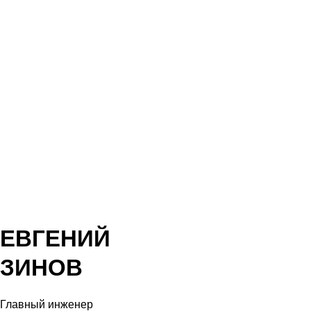
РСО.
Как проектирование
“под ключ” решает
ЕВГЕНИЙ
вопросы согласования
ЗИНОВ
Главный инженер