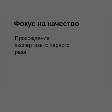
Газоснабжение
Инженерные сети
Сети связи
Благоустройство парков
Многоквартирные жилые дома
Light Industrial
Промышленные цеха
Социальные объекты
Индустриальные парки
Особые экономические зоны
(ОЭЗ, ТОР)
Вахтовые жилые комплексы (ВЖК)
Проектирование реконструкции зданий и
сооружений