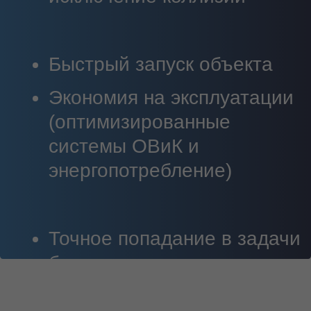
документации, необходимый
для строительно-монтажных
работ. Мы подготовим все от
общих сведений до
специфических отчетов
Согласование и
экспертиза проектов
Получение необходимых
разрешений и согласований,
сопровождение прохождения
экспертизы проектно-сметной
документации