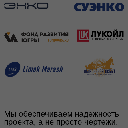
Скачать презентацию
ИНН 7203428228
КПП 720301001
ОГРН 1177232025101
Услуги
Проектирование дорог
Обустройство нефтегазовых
месторождений
Инструментальное обследование
Тепловые сети
Водоснабжение и водоотведение
Дождевая канализация
Электрические сети
Наружное освещение