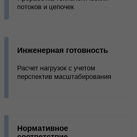
Что вы получаете работая с
нами:
Соблюдение сроков,
исключение коллизий
Быстрый запуск объекта
Экономия на эксплуатации
(оптимизированные
системы ОВиК и
энергопотребление)
Точное попадание в задачи
бизнеса