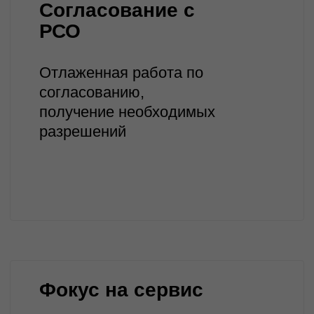
Ссылки
Проекты
Компания
Карьера
Новости
Мероприятия
Застройщикам
Контакты
Контакты
8 800 201 74 72
info@72tep.ru
625003 г.Тюмень, ул.Чернышевского,
д.2Б, к.2/1