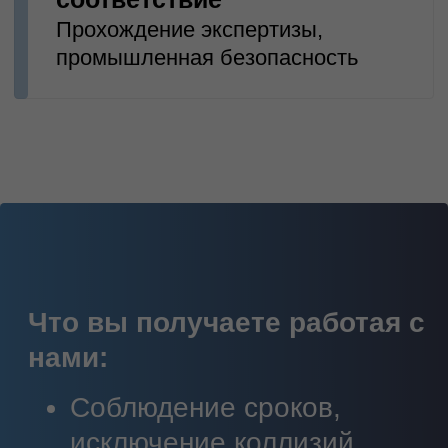
Мы сделаем для вас:
Инженерные
изыскания
Проведем исследование
местности, анализ
геодезических, геологических,
экологических и гидро-
метеорологических условий для
дальнейшего строительства или
модернизации
Разработка проектной
документации
Полный пакет проектно-сметной