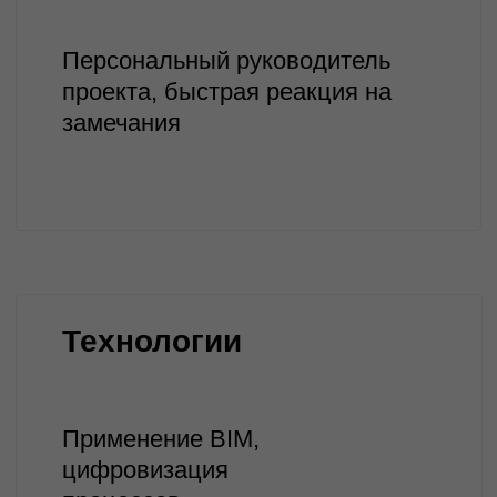
Обращаем ваше внимание на то, что данный
интернет-сайт, а также вся информация о товарах и
ценах, предоставленная на нём, носит
исключительно информационный характер и ни при
каких условиях не является публичной офертой,
определяемой положениями Статьи 437
Гражданского кодекса Российской Федерации. Для
получения подробной информации о наличии и
стоимости указанных товаров и (или) услуг,
пожалуйста, обращайтесь к менеджеру сайта с
помощью специальной формы связи или по
телефону 8 800 201 74 72