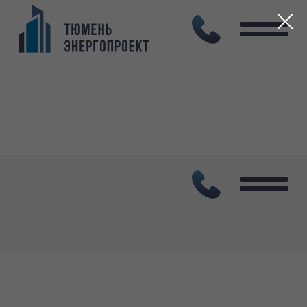
Проектирование
капитального ремонта
аварийного участка дороги.
Экономия бюджета заказчика
30%
Проекты