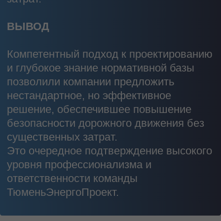
8 800 201 74 72
info@72tep.ru
625003 г.Тюмень, ул.Чернышевского,
д.2Б, к.2/1
Обращаем ваше внимание на то, что данный
интернет-сайт, а также вся информация о товарах и
ценах, предоставленная на нём, носит
исключительно информационный характер и ни при
каких условиях не является публичной офертой,
определяемой положениями Статьи 437
Гражданского кодекса Российской Федерации. Для
получения подробной информации о наличии и
стоимости указанных товаров и (или) услуг,
пожалуйста, обращайтесь к менеджеру сайта с
помощью специальной формы связи или по
телефону 8 800 201 74 72