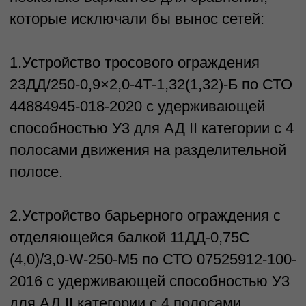
конструктивных решений наши
инженеры совместно с
инженерами заказчика
выбрали второй вариант
11ДД-0,75C (4,0)/3,0-W-250-
М5:
Использование
узкопрофильного
барьерного ограждения
– в отличие от
стандартных моделей,
этот тип ограждения
обладает уменьшенной