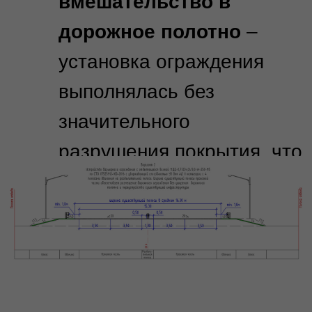
2017 -2026
Политика конфиденциальности
Согласие на обработку персональных
данных
Скачать презентацию
ИНН 7203428228
КПП 720301001
ОГРН 1177232025101
Услуги
Проектирование дорог
Обустройство нефтегазовых
месторождений
Инструментальное обследование
Тепловые сети