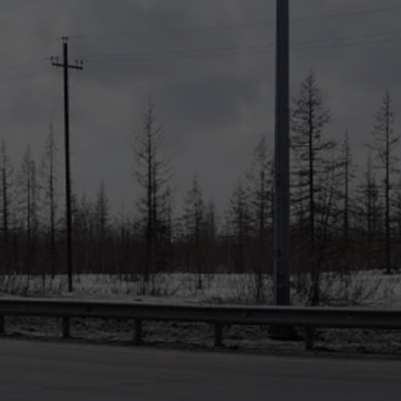
Заказчик:
Муниципалитет
Главный инженер проекта:
Гофман И. В.
Город:
Новый Уренгой
Период работы над проектом
2025