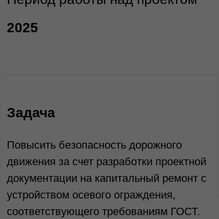
причина – отсутствие эффективного
разделения встречных потоков.
Как решали
В рамках инженерных изысканий было
обнаружено, что в границах участка
плотно расположены подземные и
надземные коммуникации.
Перед инженерами
ТюменьЭнергоПроект стояла
амбициозная цель: обеспечить