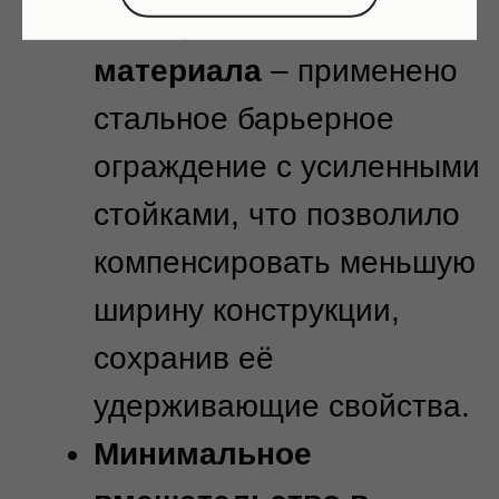
Закажите проект в компании
ТюменьЭнергоПроект
Заказать проект
Пригласить в тендер
Все права защищены