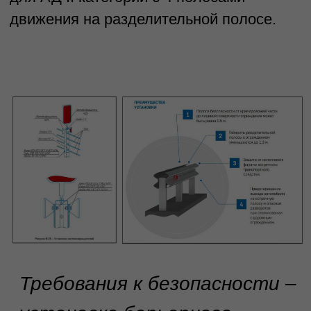
шириной основания, что
позволяет устанавливать
его без расширения
дороги.
Выбор оптимального
материала
– применено
стальное барьерное
ограждение с усиленными
стойками, что позволило
компенсировать меньшую
ширину конструкции,
сохранив её
удерживающие свойства.
Минимальное