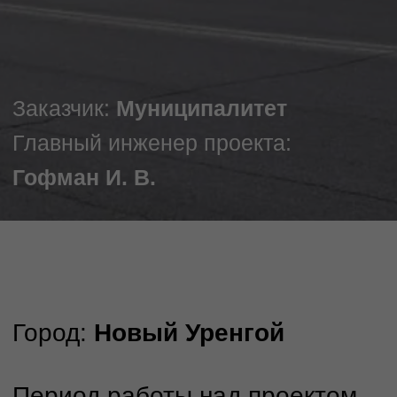
Задача
Повысить безопасность дорожного
движения за счет разработки проектной
документации на капитальный ремонт с
устройством осевого ограждения,
соответствующего требованиям ГОСТ.
На старте
На одном из участков автомобильной
дороги было зафиксировано
повышенное количество аварий, в том
числе с летальным исходом. Главная