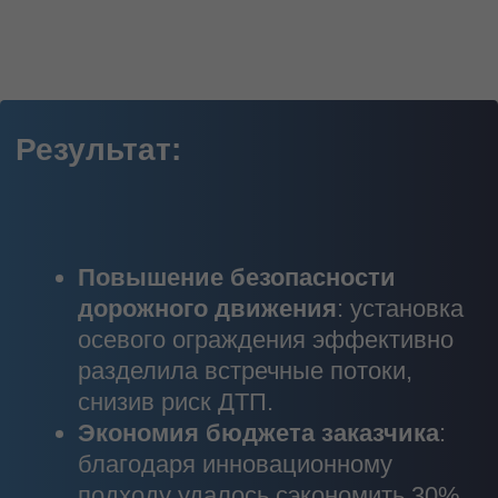
Водоснабжение и водоотведение
Дождевая канализация
Электрические сети
Наружное освещение
Газоснабжение
Инженерные сети
Сети связи
Благоустройство парков
Многоквартирные жилые дома
Light Industrial
Промышленные цеха
Социальные объекты
Индустриальные парки
Особые экономические зоны