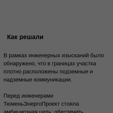
способностью У3 для АД II категории с 4
полосами движения на разделительной
полосе.
2.Устройство барьерного ограждения с
отделяющейся балкой 11ДД-0,75C
(4,0)/3,0-W-250-М5 по СТО 07525912-100-
2016 с удерживающей способностью У3
для АД II категории с 4 полосами
движения на разделительной полосе.