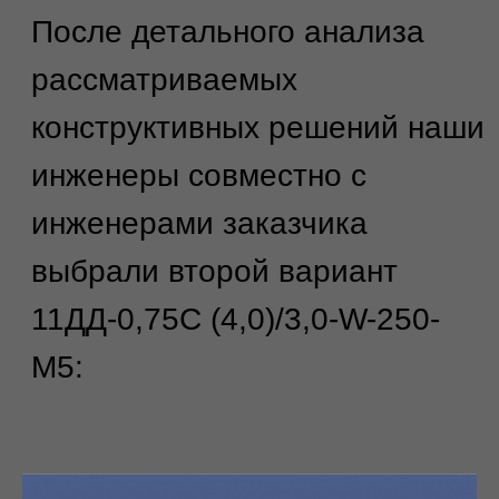
Повышение безопасности
дорожного движения
: установка
осевого ограждения эффективно
разделила встречные потоки,
снизив риск ДТП.
Экономия бюджета заказчика
:
благодаря инновационному
подходу удалось сэкономить 30%
бюджета по сравнению с
традиционными решениями.
Сохранение инфраструктуры
:
исключена необходимость
дорогостоящего переноса
инженерных коммуникаций.
Соблюдение сроков
: проектная
документация была разработана
на 20% быстрее запланированного
срока.
Пройдена государственная
экспертиза.