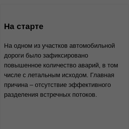
безопасность на аварийном участке
дороги, предложив такое инженерное
решение, которое позволило бы
избежать дорогостоящего переноса
инженерных коммуникаций.
Инженерный подход к
проектированию без лишних затрат
Вместо стандартного расширения
проезжей части, команда
ТюменьЭнергоПроект предложила
несколько вариантов для сравнения,
которые исключали бы вынос сетей:
1.Устройство тросового ограждения
23ДД/250-0,9×2,0-4Т-1,32(1,32)-Б по СТО
44884945-018-2020 с удерживающей