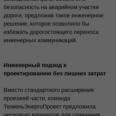
Требования к безопасности –
установка барьерного
ограждения должна была
соответствовать
требованиям нормативных
документов, в том числе
ГОСТ Р 52289-2019 и ГОСТ Р
52766-2007, обеспечивая
необходимый уровень
удерживающей способности
(класс N2).
После детального анализа
рассматриваемых