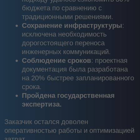
(ОЭЗ, ТОР)
Вахтовые жилые комплексы (ВЖК)
Проектирование реконструкции зданий и
сооружений
Ссылки
Проекты
Компания
Карьера
Новости
Мероприятия
Застройщикам
Контакты
Контакты