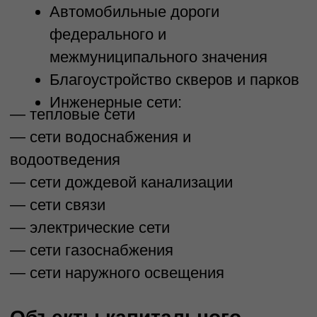
управления проектной
деятельностью
Коммерческий модуль
на этапах конкурсных
процедур с использованием
AI-помощника по задачам:
оценки лотов на торговых
площадках, оценки
технического задания,
оценки рентабельности
проекта для компании,
формирование технико-
коммерческого предложения