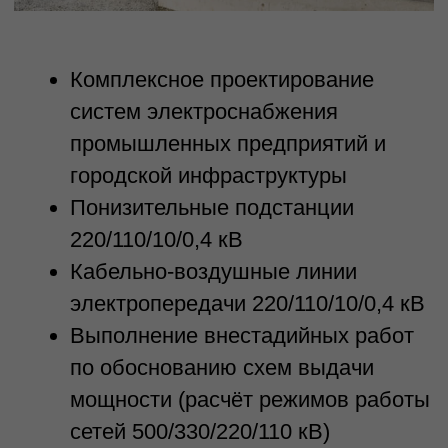
обязательства в срок и с высоким
качеством. Наша цель — обеспечить
долгосрочное и взаимовыгодное
сотрудничество
Отзывы и рекомендации
Наши клиенты подтверждают высокое
качество наших услуг и рекомендуют
нас своим партнёрам и коллегам. Мы
гордимся тем, что можем предоставить
нашим клиентам лучшие решения и
результаты
Мы готовы обсудить ваши
идеи и предложения, а также
разработать индивидуальное
решение для вашего проекта.