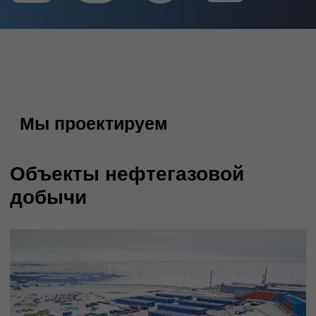
Многоквартирные жилые дома
Light Industrial
Промышленные цеха
Социальные объекты (школы,
детские сады, спортивные
сооружения и т.п.)
Индустриальные парки
Особые экономические зоны (ОЭЗ,
ТОР)
Вахтовые жилые комплексы (ВЖК)
Проектирование реконструкции
зданий и сооружений
Заказать проект
Смотреть выполненные проекты