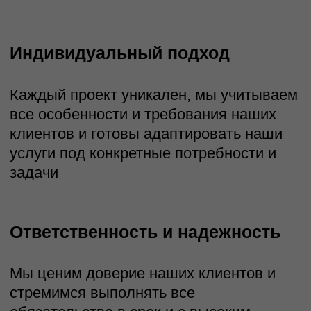
Сравнивайте плановые и
фактические показатели в
реальном времени.
Выявляйте риски и отклонения
до того, как они станут
проблемами, и управляйте
ими
Автоматическая интеграция с
1С, Битрикс24, системами
финансового учета и другими.
Данные синхронизируются
сами, экономя ваше время и
исключая человеческий
фактор