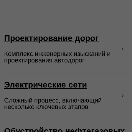
Инженерные сети
Комплекс техсредств и устройств для
жизнеобеспечения здания
Водоснабжение и
водоотведение
Сеть трубопроводов, обеспечивающих
подачу воды...
Сети связи
Проектирование систем сетей связи с
учетом особенностей
Дождевая канализация
Защита участка от затоплений и
улучшение санитарных условий