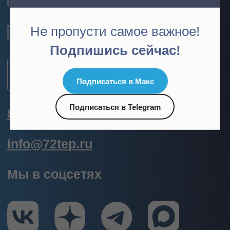
— сети водоснабжения и
водоотведения
Не пропусти самое важное!
— сети дождевой канализации
— сети связи
Подпишись сейчас!
— электрические сети
— сети газоснабжения
— сети наружного освещения
Подписаться в Макс
Объекты капитального
Подписаться в Telegram
строительсва