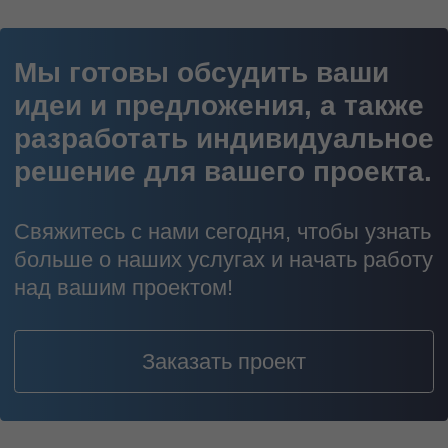
Коммерческий модуль
Проектный модуль
Доступ к AI-базе
проектирования
При оплате
годовой
подписки
5000 руб./мес. за 1 аккаунт
BUSINESS
Определяется индивидуально
в зависимости от масштаба
проекта (команда, объём
документов/информации),
числа модулей и
подключаемых проектов