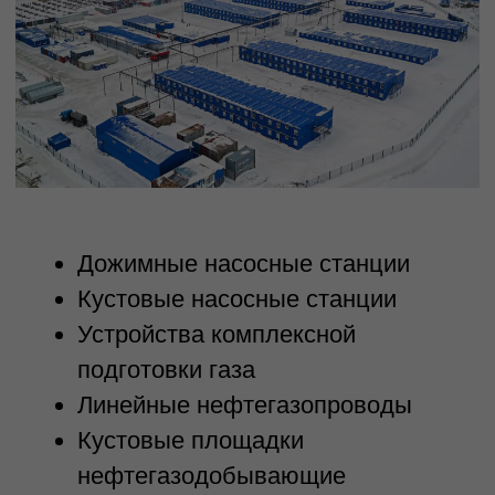
Почему выбирают нас
Опыт и профессионализм
Наша команда состоит из опытных
специалистов, которые имеют глубокие
знания и навыки в области
проектирования. Мы готовы взяться за
проекты любой сложности и
гарантировать высокое качество работы
Инновации и технологии