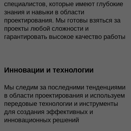
Современный и интуитивно
понятный интерфейс
Гибкие права доступа и
индивидуальные настройки
интерфейса для каждой роли:
от исполнителя до топ-
менеджера
Сквозная прозрачность и
контроль на каждом уровне
бизнес-процесса: от задачи до
итогового результата
Управление ожиданиями и
Вся проектная документация,
достижение плановых
протоколы, чертежи и отчеты
результатов
систематизированы и
доступны вашей команде