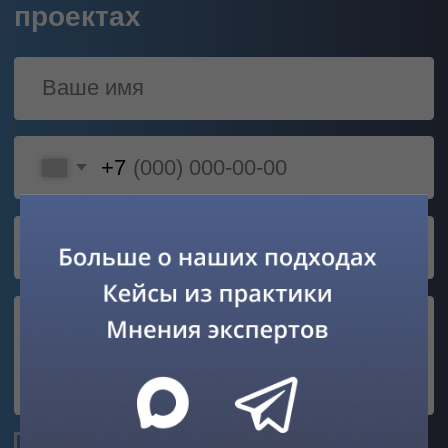
Объекты гражданского
назначения
Автомобильные дороги
федерального и
межмуниципального значения
Благоустройство скверов и парков
Инженерные сети:
— тепловые сети