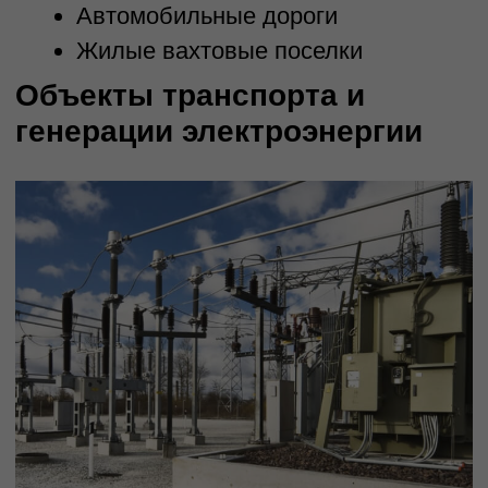
Мы следим за последними тенденциями
в области проектирования и используем
передовые технологии и инструменты
для создания эффективных и
инновационных решений
Индивидуальный подход
Каждый проект уникален, мы учитываем
все особенности и требования наших
клиентов и готовы адаптировать наши
услуги под конкретные потребности и
задачи
Ответственность и наде жность
Мы ценим доверие наших клиентов и
стремимся выполнять все