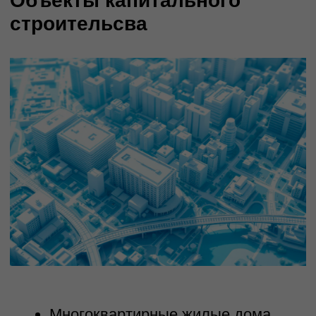
Базовый модуль
управление бюджетами
проектов и сетевыми
графиками по проектам
Проектный модуль
библиотека проектных
решений, генерация
шаблонов проектно-сметной
документации по разделам
проекта с использованием
технологии ИИ на этапах
разработки ПСД и
прохождения экспертиз
Создание AI-базы для