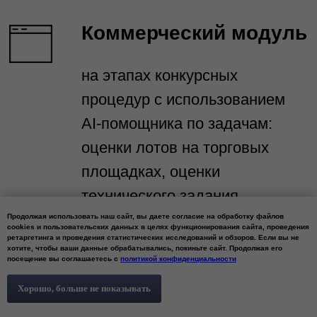
Все права защищены
2017 -2026
Политика конфиденциальности
Согласие на обработку персональных
данных
Скачать презентацию
ИНН 7203428228
КПП 720301001
Продолжая использовать наш сайт, вы даете согласие на обработку файлов
ОГРН 1177232025101
cookies и пользовательских данных в целях функционирования сайта, проведения
ретаргетинга и проведения статистических исследований и обзоров. Если вы не
хотите, чтобы ваши данные обрабатывались, покиньте сайт. Продолжая его
посещение вы соглашаетесь с
политикой конфиденциальности
Услуги
Проектирование дорог
Хорошо, больше не показывать
Обустройство нефтегазовых