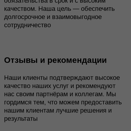
Тарифы
TEST
Полный доступ к одному из
модулей (Базовый,
Коммерческий, Проектный)
При подписке
на 3 мес.
3000 руб./мес. за 1 аккаунт
STANDART
Доступ к блокам:
Базовый модуль