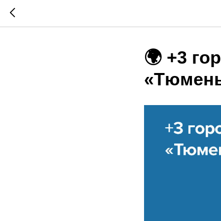
🌍 +3 го
«Тюмень